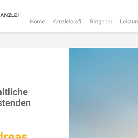
Home
Kanzleiprofil
Ratgeber
Leistu
ltliche
astenden
dreas