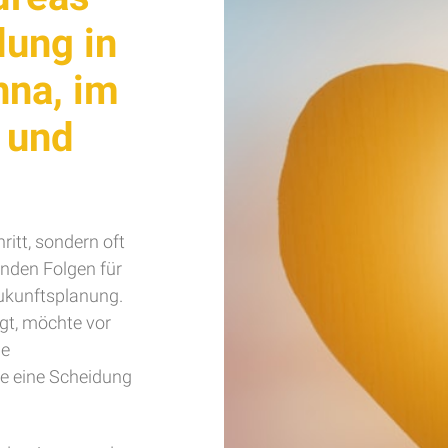
dung in
nna, im
 und
hritt, sondern oft
enden Folgen für
ukunftsplanung.
gt, möchte vor
he
ge eine Scheidung