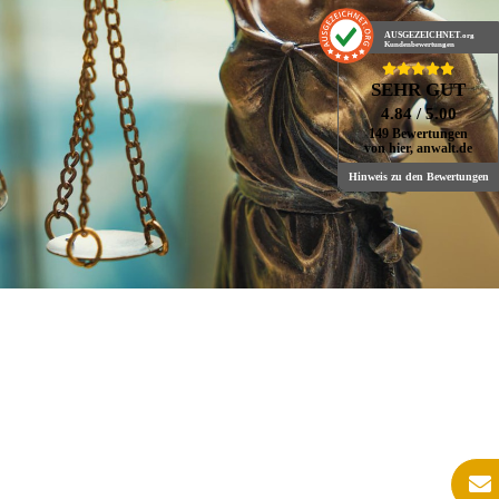
AUSGEZEICHNET
.org
Kundenbewertungen
SEHR GUT
4.84
/ 5.00
149 Bewertungen
von hier, anwalt.de
Hinweis zu den Bewertungen